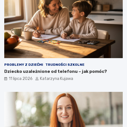
c
z
n
e
p
o
w
o
ł
a
n
i
PROBLEMY Z DZIEĆMI
TRUDNOŚCI SZKOLNE
e
Dziecko uzależnione od telefonu – jak pomóc?
!
11 lipca 2026
Katarzyna Kujawa