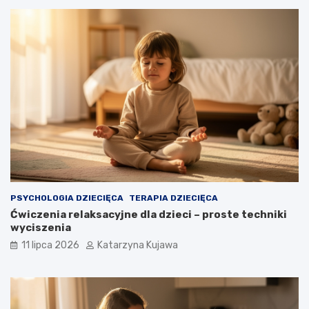
k
e
u
g
j
l
ą
ą
c
d
y
r
c
o
h
z
–
w
o
i
d
ą
k
z
r
a
y
ń
j
PSYCHOLOGIA DZIECIĘCA
TERAPIA DZIECIĘCA
s
Ćwiczenia relaksacyjne dla dzieci – proste techniki
w
wyciszenia
o
j
11 lipca 2026
Katarzyna Kujawa
e
m
u
z
y