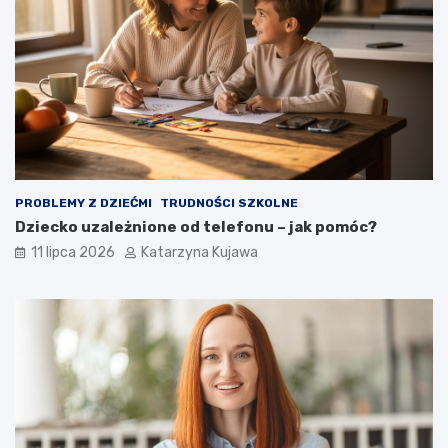
z
n
e
p
o
w
o
ł
a
n
i
PROBLEMY Z DZIEĆMI
TRUDNOŚCI SZKOLNE
e
Dziecko uzależnione od telefonu – jak pomóc?
!
11 lipca 2026
Katarzyna Kujawa