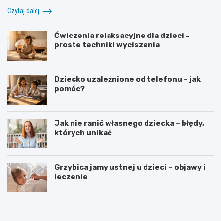
Czytaj dalej
Ćwiczenia relaksacyjne dla dzieci –
proste techniki wyciszenia
Dziecko uzależnione od telefonu – jak
pomóc?
Jak nie ranić własnego dziecka – błędy,
których unikać
Grzybica jamy ustnej u dzieci – objawy i
leczenie
W
D
y
o
b
d
ó
a