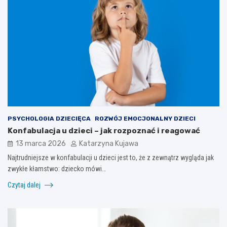
PSYCHOLOGIA DZIECIĘCA
ROZWÓJ EMOCJONALNY DZIECI
Konfabulacja u dzieci – jak rozpoznać i reagować
13 marca 2026
Katarzyna Kujawa
Najtrudniejsze w konfabulacji u dzieci jest to, że z zewnątrz wygląda jak
zwykłe kłamstwo: dziecko mówi…
Czytaj dalej