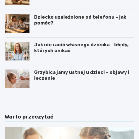
Dziecko uzależnione od telefonu – jak
pomóc?
Jak nie ranić własnego dziecka – błędy,
których unikać
Grzybica jamy ustnej u dzieci – objawy i
leczenie
W
D
y
o
b
d
ó
a
r
t
Warto przeczytać
i
k
n
i
s
d
t
o