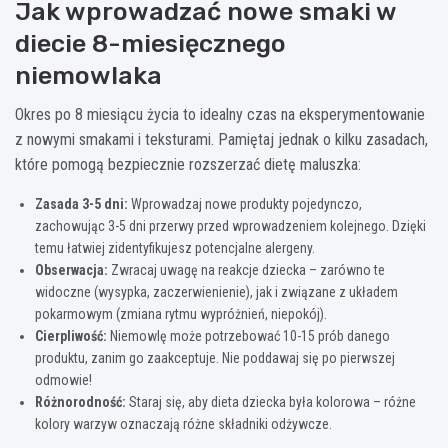
Jak wprowadzać nowe smaki w
diecie 8-miesięcznego
niemowlaka
Okres po 8 miesiącu życia to idealny czas na eksperymentowanie
z nowymi smakami i teksturami. Pamiętaj jednak o kilku zasadach,
które pomogą bezpiecznie rozszerzać dietę maluszka:
Zasada 3-5 dni:
Wprowadzaj nowe produkty pojedynczo,
zachowując 3-5 dni przerwy przed wprowadzeniem kolejnego. Dzięki
temu łatwiej zidentyfikujesz potencjalne alergeny.
Obserwacja:
Zwracaj uwagę na reakcje dziecka – zarówno te
widoczne (wysypka, zaczerwienienie), jak i związane z układem
pokarmowym (zmiana rytmu wypróżnień, niepokój).
Cierpliwość:
Niemowlę może potrzebować 10-15 prób danego
produktu, zanim go zaakceptuje. Nie poddawaj się po pierwszej
odmowie!
Różnorodność:
Staraj się, aby dieta dziecka była kolorowa – różne
kolory warzyw oznaczają różne składniki odżywcze.