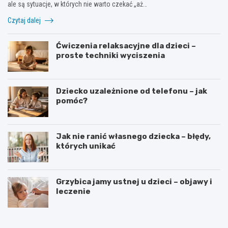
ale są sytuacje, w których nie warto czekać „aż…
Czytaj dalej
Ćwiczenia relaksacyjne dla dzieci –
proste techniki wyciszenia
Dziecko uzależnione od telefonu – jak
pomóc?
Jak nie ranić własnego dziecka – błędy,
których unikać
Grzybica jamy ustnej u dzieci – objawy i
leczenie
W
D
y
o
b
d