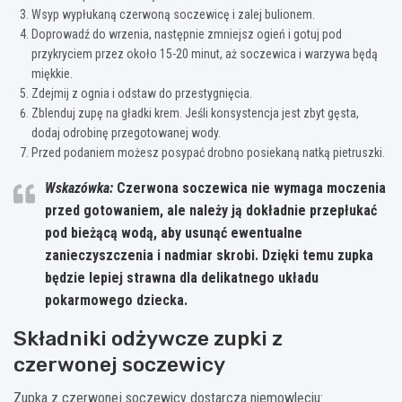
Wsyp wypłukaną czerwoną soczewicę i zalej bulionem.
Doprowadź do wrzenia, następnie zmniejsz ogień i gotuj pod
przykryciem przez około 15-20 minut, aż soczewica i warzywa będą
miękkie.
Zdejmij z ognia i odstaw do przestygnięcia.
Zblenduj zupę na gładki krem. Jeśli konsystencja jest zbyt gęsta,
dodaj odrobinę przegotowanej wody.
Przed podaniem możesz posypać drobno posiekaną natką pietruszki.
Wskazówka:
Czerwona soczewica nie wymaga moczenia
przed gotowaniem, ale należy ją dokładnie przepłukać
pod bieżącą wodą, aby usunąć ewentualne
zanieczyszczenia i nadmiar skrobi. Dzięki temu zupka
będzie lepiej strawna dla delikatnego układu
pokarmowego dziecka.
Składniki odżywcze zupki z
czerwonej soczewicy
Zupka z czerwonej soczewicy dostarcza niemowlęciu: