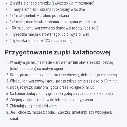
2 łyżki zielonego groszku (świeżego lub mrożonego)
1 mały ziemniak – obrany i pokrojony w kostkę
1/4 małej cebuli – drobno posiekana
1/2 małej marchewki – obrana i pokrojona w plasterki
150 ml bulionu warzywnego domowej roboty (bez soli)
1 łyżeczka masła klarowanego lub oliwy z oliwek
1 łyżeczka śmietanki 12% (opcjonalnie)
Przygotowanie zupki kalafiorowej
W małym garnku na maśle klarowanym lub oliwie zeszklij cebulę
(około 2 minuty) na małym ogniu.
Dodaj pokrojonego ziemniaka i marchewkę, delikatnie przemieszaj.
Wlej bulion warzywny i gotuj pod przykryciem przez około 10 minut.
Dodaj różyczki kalafiora i gotuj przez kolejne 5 minut.
Na końcu dodaj zielony groszek i gotuj jeszcze przez 2-3 minuty.
Zdejmij z ognia i odstaw do lekkiego przestygnięcia.
Zblenduj zupę na gładki krem.
Jeśli chcesz, możesz dodać łyżeczkę śmietanki, aby wzbogacić
smak.