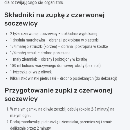
dla rozwijającego się organizmu.
Składniki na zupkę z czerwonej
soczewicy
2 łyżki czerwonej soczewicy – dokładnie wypłukanej
1 średnia marchewka – obrana i pokrojona w plasterki
1/4 małej pietruszki (korzeń) – obrana i pokrojona w kostkę
1/4 małej cebuli – drobno posiekana
1 mały ziemniak – obrany i pokrojony w kostkę
180 ml bulionu warzywnego domowej roboty (bez soli)
1 łyżeczka oliwy z oliwek
Kilka listków natki pietruszki – drobno posiekanych (do dekoracji)
Przygotowanie zupki z czerwonej
soczewicy
W małym garnku na oliwie zeszklij cebulę (około 2-3 minuty) na
małym ogniu.
Dodaj marchewkę, pietruszkę i ziemniaka, przemieszaj i smaż
delikatnie przez 2 minuty.