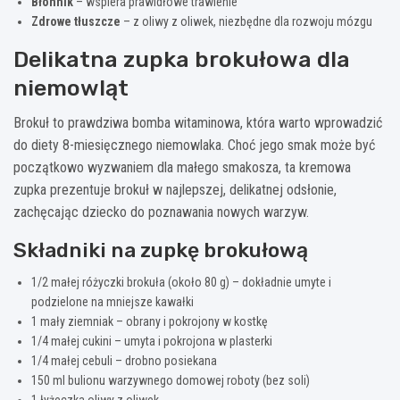
Błonnik
– wspiera prawidłowe trawienie
Zdrowe tłuszcze
– z oliwy z oliwek, niezbędne dla rozwoju mózgu
Delikatna zupka brokułowa dla
niemowląt
Brokuł to prawdziwa bomba witaminowa, która warto wprowadzić
do diety 8-miesięcznego niemowlaka. Choć jego smak może być
początkowo wyzwaniem dla małego smakosza, ta kremowa
zupka prezentuje brokuł w najlepszej, delikatnej odsłonie,
zachęcając dziecko do poznawania nowych warzyw.
Składniki na zupkę brokułową
1/2 małej różyczki brokuła (około 80 g) – dokładnie umyte i
podzielone na mniejsze kawałki
1 mały ziemniak – obrany i pokrojony w kostkę
1/4 małej cukini – umyta i pokrojona w plasterki
1/4 małej cebuli – drobno posiekana
150 ml bulionu warzywnego domowej roboty (bez soli)
1 łyżeczka oliwy z oliwek