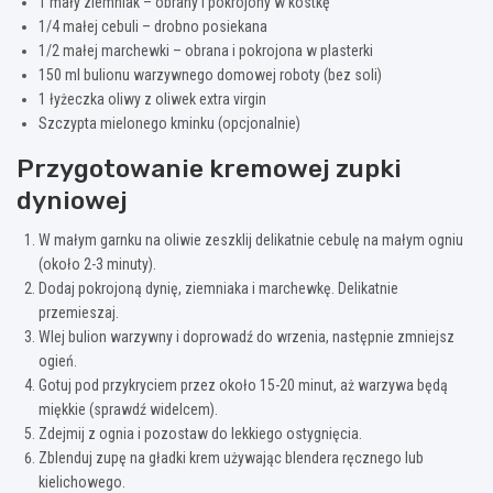
1 mały ziemniak – obrany i pokrojony w kostkę
1/4 małej cebuli – drobno posiekana
1/2 małej marchewki – obrana i pokrojona w plasterki
150 ml bulionu warzywnego domowej roboty (bez soli)
1 łyżeczka oliwy z oliwek extra virgin
Szczypta mielonego kminku (opcjonalnie)
Przygotowanie kremowej zupki
dyniowej
W małym garnku na oliwie zeszklij delikatnie cebulę na małym ogniu
(około 2-3 minuty).
Dodaj pokrojoną dynię, ziemniaka i marchewkę. Delikatnie
przemieszaj.
Wlej bulion warzywny i doprowadź do wrzenia, następnie zmniejsz
ogień.
Gotuj pod przykryciem przez około 15-20 minut, aż warzywa będą
miękkie (sprawdź widelcem).
Zdejmij z ognia i pozostaw do lekkiego ostygnięcia.
Zblenduj zupę na gładki krem używając blendera ręcznego lub
kielichowego.