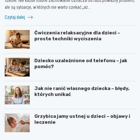
szkole. Nie każde trudne zachowanie oznacza od razu poważny problem,
ale są sytuacje, w których nie warto czekać „aż…
Czytaj dalej
Ćwiczenia relaksacyjne dla dzieci –
proste techniki wyciszenia
Dziecko uzależnione od telefonu – jak
pomóc?
Jak nie ranić własnego dziecka – błędy,
których unikać
Grzybica jamy ustnej u dzieci – objawy i
leczenie
W
D
y
o