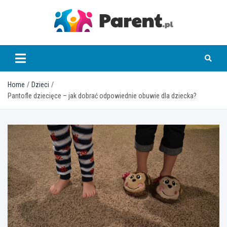
Skip
to
content
parent.pl
Home
Dzieci
Pantofle dziecięce – jak dobrać odpowiednie obuwie dla dziecka?