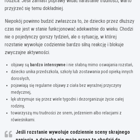
rodzica. Jeśli zamiast poprawy widać narastanie trudności, warto
przyjrzeć się temu dokładniej.
Niepokój powinno budzić zwłaszcza to, że dziecko przez dłuższy
czas nie jest w stanie funkcjonować adekwatnie do wieku. Chodzi
nie o pojedynczy gorszy tydzień, ale o sytuację, w której
rozstanie wywołuje codziennie bardzo silną reakcję i blokuje
zwyczajne aktywności.
objawy są
bardzo intensywne
i nie słabną mimo oswajania rozstań,
dziecko unika przedszkola, szkoły lub zostawania pod opieką innych
dorosłych,
pojawiają się regularne objawy z ciała bez wyraźnej przyczyny
medycznej,
lęk utrzymuje się przez wiele tygodni i dezorganizuje życie całej
rodziny,
towarzyszą mu trudności ze snem, jedzeniem albo relacjami z
rówieśnikami.
Jeśli rozstanie wywołuje codziennie sceny skrajnego
napięcia, a dziecko nie może przez to chodzić do