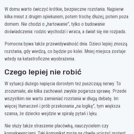
W domu warto ćwiczyć krótkie, bezpieczne rozstania. Najpierw
kilka minut z drugim opiekunem, potem trochę dłużej, potem poza
domem. Nie chodzi o „hartowanie”, tylko o budowanie
doświadczenia: rodzic wychodzi i wraca, a świat się nie rozpada.
Pomocna bywa także przewidywalność dnia. Dzieci lepiej znoszą
rozstania, gdy wiedzą, co będzie po kolei. Mniej miejsca zostaje
wtedy na katastroficzne wyobrażenia.
Czego lepiej nie robić
W sytuacji dużego napięcia dorosłym też puszczają nerwy. To
zrozumiałe, ale kilka zachowań zwykle pogarsza sprawę. Przede
wszystkim nie warto zamieniać rozstania w długą debatę. Im
więcej tłumaczeń i prób przekonania „na logikę”, tym większa
szansa, że dziecko wejdzie w spiralę pytań i lęku.
Nie służy także straszenie placówką, nauczycielem czy
konsekwencjami. Taki komunikat może na chwilę uciszyć protest,