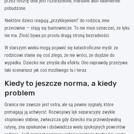
przez resztę dnia jest rozdrażnione, marudne albo nadmiernie
pobudzone.
Niektóre dzieci reagują „przyklejeniem” do rodzica, inne
przeciwnie — stają się buntownicze. To nie musi oznaczać, że lęku
nie ma. Złość bywa po prostu drugą stroną bezradności.
W starszym wieku mogą pojawić się katastroficzne myśli: że
rodzicowi stanie się coś złego, że nie wróci, że dojdzie do
wypadku. Dziecko nie zmyśla dla efektu. Ono naprawdę przeżywa
taki scenariusz jak coś możliwego tu i teraz.
Kiedy to jeszcze norma, a kiedy
problem
Granica nie zawsze jest ostra, ale są pewne sygnały, które
pomagają ją uchwycić. Rozwojowy lęk separacyjny zwykle
stopniowo słabnie, zwłaszcza gdy dziecko ma przewidywalną
rutynę, zna opiekunów i doświadcza wielu spokojnych powrotów