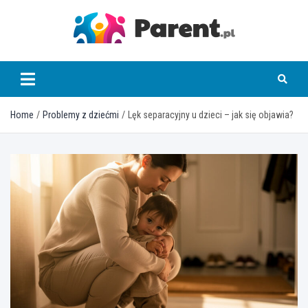
Skip
to
content
parent.pl
Home
Problemy z dziećmi
Lęk separacyjny u dzieci – jak się objawia?