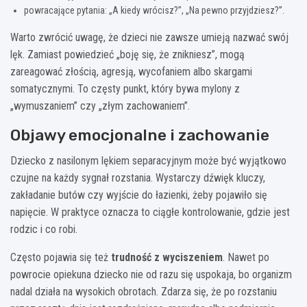
powracające pytania: „A kiedy wrócisz?”, „Na pewno przyjdziesz?”.
Warto zwrócić uwagę, że dzieci nie zawsze umieją nazwać swój
lęk. Zamiast powiedzieć „boję się, że znikniesz”, mogą
zareagować złością, agresją, wycofaniem albo skargami
somatycznymi. To częsty punkt, który bywa mylony z
„wymuszaniem” czy „złym zachowaniem”.
Objawy emocjonalne i zachowanie
Dziecko z nasilonym lękiem separacyjnym może być wyjątkowo
czujne na każdy sygnał rozstania. Wystarczy dźwięk kluczy,
zakładanie butów czy wyjście do łazienki, żeby pojawiło się
napięcie. W praktyce oznacza to ciągłe kontrolowanie, gdzie jest
rodzic i co robi.
Często pojawia się też
trudność z wyciszeniem
. Nawet po
powrocie opiekuna dziecko nie od razu się uspokaja, bo organizm
nadal działa na wysokich obrotach. Zdarza się, że po rozstaniu