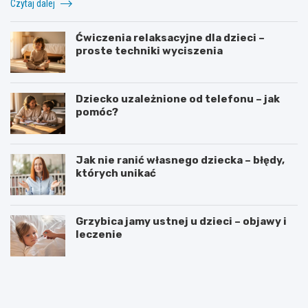
Czytaj dalej
Ćwiczenia relaksacyjne dla dzieci –
proste techniki wyciszenia
Dziecko uzależnione od telefonu – jak
pomóc?
Jak nie ranić własnego dziecka – błędy,
których unikać
Grzybica jamy ustnej u dzieci – objawy i
leczenie
W
D
y
o
b
d
ó
a
r
t