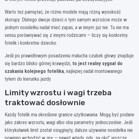
Warto też pamiętać, że różne modele mają różną wysokość
skorupy. Dlatego dwoje dzieci o tym samym wzroście może w
jednym nosidełku nadal mieć zapas, a w innym już nie. Tu nie ma
sensu porównywać się z innymi rodzicami — liczy się konkretny
fotelik i konkretne dziecko.
Jeśli po prawidłowym posadzeniu malucha czubek głowy znajduje
się bardzo blisko górnej krawędzi,
to jest realny sygnał do
szukania kolejnego fotelika
, najlepiej nadal montowanego
tyłem do kierunku jazdy.
Limity wzrostu i wagi trzeba
traktować dosłownie
Każdy fotelik ma określone granice użytkowania. Mogą być podane
jako zakres wzrostu, wagi albo oba parametry jednocześnie. Jeśli
którykolwiek limit został osiągnięty, dalsze używanie nosidełka nie
powinno wchodzić w grę — nawet wtedy, gdy „na oko” jeszcze