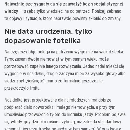
Najważniejsze sygnały da się zauważyć bez specjalistycznej
wiedzy
— trzeba tylko wiedzieć, na co patrzeć. Poniżej zebrano
te objawy i sytuacje, które naprawdę powinny skłonić do zmiany.
Nie data urodzenia, tylko
dopasowanie fotelika
Najczęstszy błąd polega na patrzeniu wyłącznie na wiek dziecka.
Tymczasem dwoje niemowląt w tym samym wieku może
potrzebować zupełnie innego rozwiązania. Jedno nadal mieści się
wygodnie w nosidełku, drugie zaczyna mieć za wysoko głowę albo
siedzi zbyt „ściśnięte”, mimo że formalnie jeszcze nie
przekroczyło limitu.
Nosidełko jest projektowane dla najmłodszych: ma dobrze
podpierać ciało noworodka i małego niemowlęcia, a przy tym
umożliwiać przewożenie tyłem do kierunku jazdy. Problem pojawia
się wtedy, gdy dziecko rośnie szybciej, niż zakłada standardowy
schemat „jeszcze trochę pojeździ w tym samym”. W praktyce
o