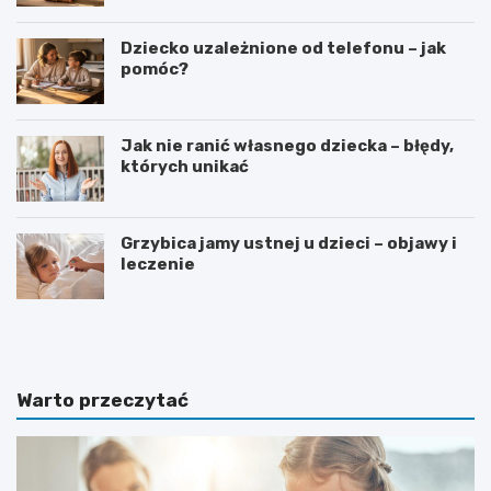
Dziecko uzależnione od telefonu – jak
pomóc?
Jak nie ranić własnego dziecka – błędy,
których unikać
Grzybica jamy ustnej u dzieci – objawy i
leczenie
W
D
y
o
b
d
ó
a
r
t
Warto przeczytać
i
k
n
i
s
d
t
o
r
p