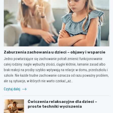
Zaburzenia zachowania u dzieci – objawy i wsparcie
Jedno powtarzające się zachowanie potrafi zmienić funkcjonowanie
całej rodziny: nagłe wybuchy złości, ciągłe kłótnie, łamanie zasad albo
brak reakcji na prośby szybko wpływają na relacje w domu, przedszkolu i
szkole. Nie każde trudne zachowanie oznacza od razu poważny problem,
ale są sytuacje, w których nie warto czekać „aż…
Czytaj dalej
Ćwiczenia relaksacyjne dla dzieci –
proste techniki wyciszenia