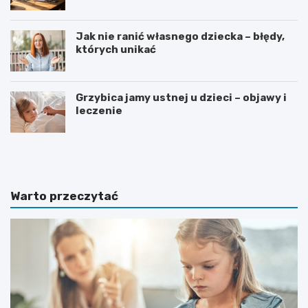
Jak nie ranić własnego dziecka – błędy,
których unikać
Grzybica jamy ustnej u dzieci – objawy i
leczenie
W
D
y
o
b
d
ó
a
r
t
Warto przeczytać
i
k
n
i
s
d
t
o
r
p
u
o
m
k
e
o
n
j