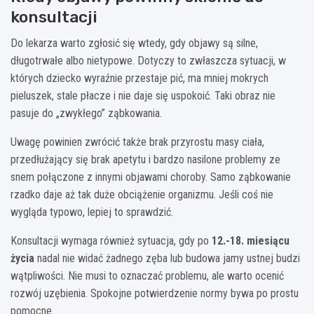
konsultacji
Do lekarza warto zgłosić się wtedy, gdy objawy są silne,
długotrwałe albo nietypowe. Dotyczy to zwłaszcza sytuacji, w
których dziecko wyraźnie przestaje pić, ma mniej mokrych
pieluszek, stale płacze i nie daje się uspokoić. Taki obraz nie
pasuje do „zwykłego” ząbkowania.
Uwagę powinien zwrócić także brak przyrostu masy ciała,
przedłużający się brak apetytu i bardzo nasilone problemy ze
snem połączone z innymi objawami choroby. Samo ząbkowanie
rzadko daje aż tak duże obciążenie organizmu. Jeśli coś nie
wygląda typowo, lepiej to sprawdzić.
Konsultacji wymaga również sytuacja, gdy po
12.-18. miesiącu
życia
nadal nie widać żadnego zęba lub budowa jamy ustnej budzi
wątpliwości. Nie musi to oznaczać problemu, ale warto ocenić
rozwój uzębienia. Spokojne potwierdzenie normy bywa po prostu
pomocne.