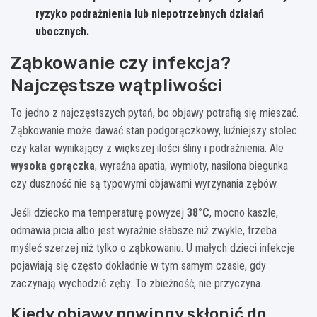
ryzyko podrażnienia lub niepotrzebnych działań
ubocznych.
Ząbkowanie czy infekcja?
Najczęstsze wątpliwości
To jedno z najczęstszych pytań, bo objawy potrafią się mieszać.
Ząbkowanie może dawać stan podgorączkowy, luźniejszy stolec
czy katar wynikający z większej ilości śliny i podrażnienia. Ale
wysoka gorączka
, wyraźna apatia, wymioty, nasilona biegunka
czy duszność nie są typowymi objawami wyrzynania zębów.
Jeśli dziecko ma temperaturę powyżej
38°C
, mocno kaszle,
odmawia picia albo jest wyraźnie słabsze niż zwykle, trzeba
myśleć szerzej niż tylko o ząbkowaniu. U małych dzieci infekcje
pojawiają się często dokładnie w tym samym czasie, gdy
zaczynają wychodzić zęby. To zbieżność, nie przyczyna.
Kiedy objawy powinny skłonić do