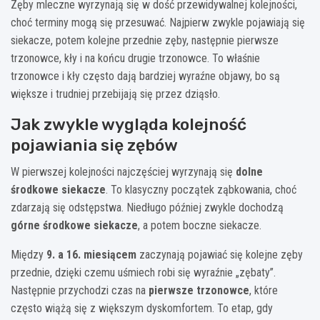
Zęby mleczne wyrzynają się w dość przewidywalnej kolejności,
choć terminy mogą się przesuwać. Najpierw zwykle pojawiają się
siekacze, potem kolejne przednie zęby, następnie pierwsze
trzonowce, kły i na końcu drugie trzonowce. To właśnie
trzonowce i kły często dają bardziej wyraźne objawy, bo są
większe i trudniej przebijają się przez dziąsło.
Jak zwykle wygląda kolejność
pojawiania się zębów
W pierwszej kolejności najczęściej wyrzynają się
dolne
środkowe siekacze
. To klasyczny początek ząbkowania, choć
zdarzają się odstępstwa. Niedługo później zwykle dochodzą
górne środkowe siekacze
, a potem boczne siekacze.
Między
9. a 16. miesiącem
zaczynają pojawiać się kolejne zęby
przednie, dzięki czemu uśmiech robi się wyraźnie „zębaty”.
Następnie przychodzi czas na
pierwsze trzonowce
, które
często wiążą się z większym dyskomfortem. To etap, gdy