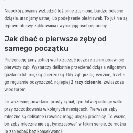
Niepokój powinny wzbudzić też silnie zasinione, bardzo bolesne
dziąsła, uraz jamy ustnej lub podejrzenie pleśniawek. To już nie są
typowe objawy ząbkowania i wymagają osobnej oceny.
Jak dbać o pierwsze zęby od
samego początku
Pielęgnację jamy ustnej warto zacząć jeszcze zanim pojawi się
pierwszy ząb. Wystarczy delikatnie przecierać dziąsła wilgotnym
gazikiem lub miękką ściereczką. Gdy ząb już się wyrznie, trzeba
go regularnie oczyszczać, najlepiej
2 razy dziennie
, zwłaszcza
wieczorem.
Im wcześniej powstanie prosty rytuał, tym łatwiej uniknąć walki
przy szczotkowaniu w kolejnych miesiącach. Pierwsze zęby
mleczne są delikatne i również mogą ulegać próchnicy. To ważne,
bo zęby mleczne nie są „tymczasowe” w takim sensie, że można
je zaniedbać bez konsekwencji.