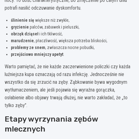
nocy. To dość charakterystyczne, bo zmęczenie po całym dniu
potrafi nasilić odczuwanie dyskomfortu.
ślinienie się
większe niż zwykle,
gryzienie
palców, zabawek i pieluszki,
obrzęk dziąseł
i ich tkliwość,
marudzenie
, płaczliwość, większa potrzeba bliskości,
problemy ze snem
, zwłaszcza nocne pobudki,
przejściowo mniejszy apetyt
.
Warto pamiętać, że nie każde zaczerwienione policzki czy każda
luźniejsza kupa oznaczają od razu infekcję. Jednocześnie nie
wszystko da się zrzucić na zęby. Ząbkowanie bywa wygodnym
wytłumaczeniem, ale jeśli pojawia się wyraźna gorączka,
osłabienie albo objawy trwają dłużej, nie warto zakładać, że „to
tylko zęby”.
Etapy wyrzynania zębów
mlecznych