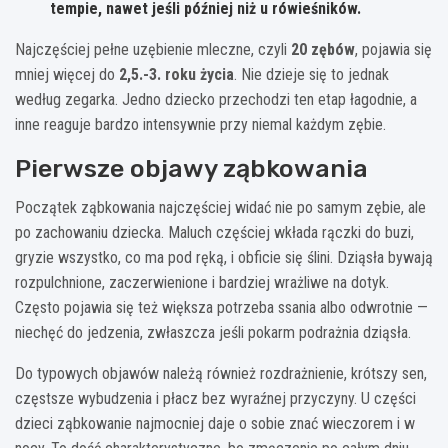
tempie, nawet jeśli później niż u rówieśników.
Najczęściej pełne uzębienie mleczne, czyli
20 zębów
, pojawia się
mniej więcej do
2,5.-3. roku życia
. Nie dzieje się to jednak
według zegarka. Jedno dziecko przechodzi ten etap łagodnie, a
inne reaguje bardzo intensywnie przy niemal każdym zębie.
Pierwsze objawy ząbkowania
Początek ząbkowania najczęściej widać nie po samym zębie, ale
po zachowaniu dziecka. Maluch częściej wkłada rączki do buzi,
gryzie wszystko, co ma pod ręką, i obficie się ślini. Dziąsła bywają
rozpulchnione, zaczerwienione i bardziej wrażliwe na dotyk.
Często pojawia się też większa potrzeba ssania albo odwrotnie —
niechęć do jedzenia, zwłaszcza jeśli pokarm podrażnia dziąsła.
Do typowych objawów należą również rozdrażnienie, krótszy sen,
częstsze wybudzenia i płacz bez wyraźnej przyczyny. U części
dzieci ząbkowanie najmocniej daje o sobie znać wieczorem i w