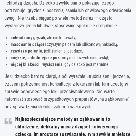
i chłodzą dziąsła. Dziecko zwykle samo pokazuje, czego
potrzebuje: gryzienia, noszenia, ssania lub chwilowego odwrócenia
uwagi. Nie trzeba sięgać po wiele metod naraz — często
wystarczy jedna lub dwie, stosowane spokojnie i regularnie.
schłodzony gryzak
, ale nie lodowaty,
masowanie dziąseł
czystym palcem lub silikonową nakładką,
częstsze pojenie
, jeśli ślinienie jest duże,
miękkie, chłodniejsze pokarmy
u starszych niemowląt,
więcej bliskości i wyciszenia
, gdy dziecko jest marudne.
Jeśli dziecko bardzo cierpi, a ból wyraźnie utrudnia sen i jedzenie,
czasem potrzebna jest konsultacja z lekarzem lub farmaceutą w
sprawie odpowiedniego leku przeciwbólowego. Nie warto
natomiast stosować przypadkowych preparatów „na ząbkowanie”
bez sprawdzenia składu i zaleceń wiekowych.
Najbezpieczniejsze metody na ząbkowanie to
chłodzenie, delikatny masaż dziąseł i obserwacja
dziecka. Im prostsze rozwiązanie, tym zwykle mniejsze