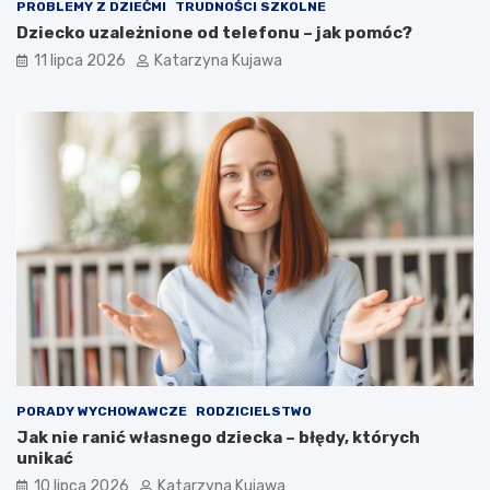
i
PROBLEMY Z DZIEĆMI
TRUDNOŚCI SZKOLNE
e
Dziecko uzależnione od telefonu – jak pomóc?
!
11 lipca 2026
Katarzyna Kujawa
PORADY WYCHOWAWCZE
RODZICIELSTWO
Jak nie ranić własnego dziecka – błędy, których
unikać
10 lipca 2026
Katarzyna Kujawa