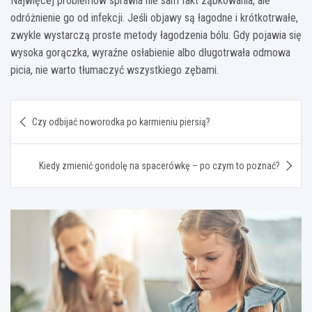
Najwięcej problemów sprawia nie sam fakt ząbkowania, ale
odróżnienie go od infekcji. Jeśli objawy są łagodne i krótkotrwałe,
zwykle wystarczą proste metody łagodzenia bólu. Gdy pojawia się
wysoka gorączka, wyraźne osłabienie albo długotrwała odmowa
picia, nie warto tłumaczyć wszystkiego zębami.
Nawigacja
Czy odbijać noworodka po karmieniu piersią?
wpisu
Kiedy zmienić gondolę na spacerówkę – po czym to poznać?