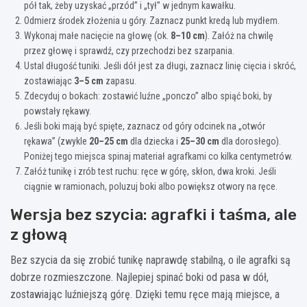
pół tak, żeby uzyskać „przód” i „tył” w jednym kawałku.
Odmierz środek złożenia u góry. Zaznacz punkt kredą lub mydłem.
Wykonaj małe nacięcie na głowę (ok.
8–10 cm
). Załóż na chwilę
przez głowę i sprawdź, czy przechodzi bez szarpania.
Ustal długość tuniki. Jeśli dół jest za długi, zaznacz linię cięcia i skróć,
zostawiając
3–5 cm
zapasu.
Zdecyduj o bokach: zostawić luźne „ponczo” albo spiąć boki, by
powstały rękawy.
Jeśli boki mają być spięte, zaznacz od góry odcinek na „otwór
rękawa” (zwykle
20–25 cm
dla dziecka i
25–30 cm
dla dorosłego).
Poniżej tego miejsca spinaj materiał agrafkami co kilka centymetrów.
Załóż tunikę i zrób test ruchu: ręce w górę, skłon, dwa kroki. Jeśli
ciągnie w ramionach, poluzuj boki albo powiększ otwory na ręce.
Wersja bez szycia: agrafki i taśma, ale
z głową
Bez szycia da się zrobić tunikę naprawdę stabilną, o ile agrafki są
dobrze rozmieszczone. Najlepiej spinać boki od pasa w dół,
zostawiając luźniejszą górę. Dzięki temu ręce mają miejsce, a