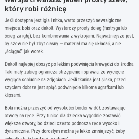
który robi różnicę
Jeśli dostępna jest igła i nitka, warto przeszyć newralgiczne
miejsca: boki oraz dekolt. Wystarczy prosty ścieg (fastryga lub
ścieg za igłą), bez kombinowania z wykrojami. Najważniejsze jest,
by szew nie był zbyt ciasny — materiał ma się układać, a nie
„ściągać” jak worek.
Dekolt najlepiej obszyć po lekkim podwinięciu krawędzi do środka.
Taki mały zabieg ogranicza strzępienie i sprawia, że wycięcie
wygląda schludnie na zdjęciach. Jeśli tkanina jest śliska, przed
szyciem dobrze jest spiąć podwinięcie kilkoma agrafkami lub
klipsami.
Boki można przeszyć od wysokości bioder w dół, zostawiając
otwory na ręce. Przy tunice dla dziecka wygodnie zostawić
większe otwory, bo dzieci często podnoszą ręce wysoko i
dynamicznie. Przy dorosłym można je lekko zmniejszyć, żeby
sylwetka była bardziej „szatowa”.