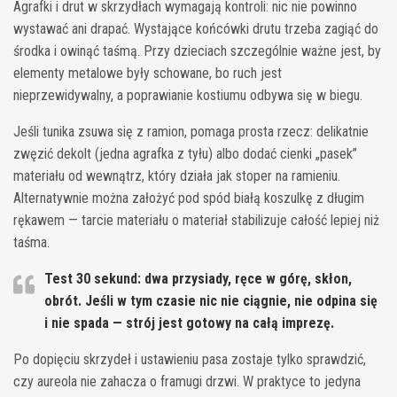
Agrafki i drut w skrzydłach wymagają kontroli: nic nie powinno
wystawać ani drapać. Wystające końcówki drutu trzeba zagiąć do
środka i owinąć taśmą. Przy dzieciach szczególnie ważne jest, by
elementy metalowe były schowane, bo ruch jest
nieprzewidywalny, a poprawianie kostiumu odbywa się w biegu.
Jeśli tunika zsuwa się z ramion, pomaga prosta rzecz: delikatnie
zwęzić dekolt (jedna agrafka z tyłu) albo dodać cienki „pasek”
materiału od wewnątrz, który działa jak stoper na ramieniu.
Alternatywnie można założyć pod spód białą koszulkę z długim
rękawem — tarcie materiału o materiał stabilizuje całość lepiej niż
taśma.
Test 30 sekund:
dwa przysiady, ręce w górę, skłon,
obrót. Jeśli w tym czasie nic nie ciągnie, nie odpina się
i nie spada — strój jest gotowy na całą imprezę.
Po dopięciu skrzydeł i ustawieniu pasa zostaje tylko sprawdzić,
czy aureola nie zahacza o framugi drzwi. W praktyce to jedyna