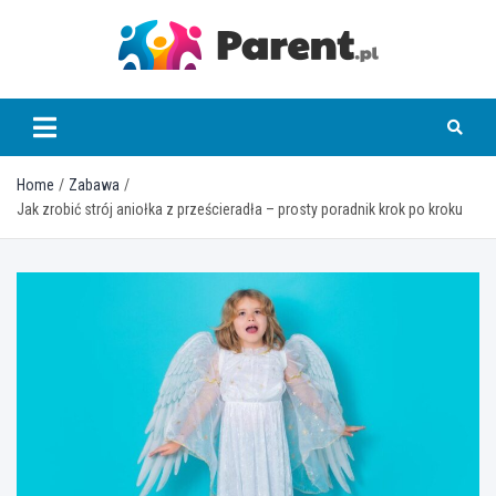
Skip
to
content
parent.pl
Home
Zabawa
Jak zrobić strój aniołka z prześcieradła – prosty poradnik krok po kroku