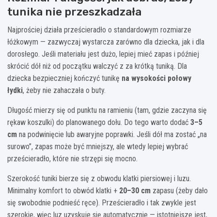
tunika nie przeszkadzała
Najprościej działa prześcieradło o standardowym rozmiarze
łóżkowym — zazwyczaj wystarcza zarówno dla dziecka, jak i dla
dorosłego. Jeśli materiału jest dużo, lepiej mieć zapas i później
skrócić dół niż od początku walczyć z za krótką tuniką. Dla
dziecka bezpieczniej kończyć tunikę
na wysokości połowy
łydki
, żeby nie zahaczała o buty.
Długość mierzy się od punktu na ramieniu (tam, gdzie zaczyna się
rękaw koszulki) do planowanego dołu. Do tego warto dodać
3–5
cm
na podwinięcie lub awaryjne poprawki. Jeśli dół ma zostać „na
surowo”, zapas może być mniejszy, ale wtedy lepiej wybrać
prześcieradło, które nie strzępi się mocno.
Szerokość tuniki bierze się z obwodu klatki piersiowej i luzu.
Minimalny komfort to obwód klatki +
20–30 cm
zapasu (żeby dało
się swobodnie podnieść ręce). Prześcieradło i tak zwykle jest
szerokie, więc luz uzyskuje się automatycznie — istotniejsze jest,