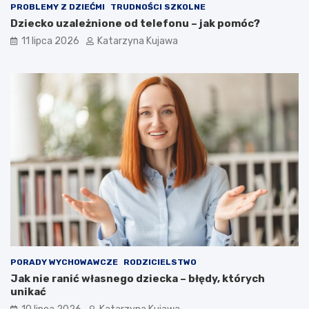
i
PROBLEMY Z DZIEĆMI
TRUDNOŚCI SZKOLNE
e
Dziecko uzależnione od telefonu – jak pomóc?
!
11 lipca 2026
Katarzyna Kujawa
PORADY WYCHOWAWCZE
RODZICIELSTWO
Jak nie ranić własnego dziecka – błędy, których
unikać