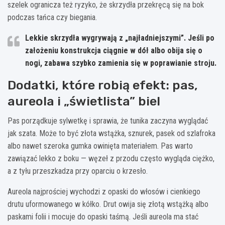
szelek ogranicza też ryzyko, że skrzydła przekręcą się na bok
podczas tańca czy biegania.
Lekkie skrzydła wygrywają z „najładniejszymi”.
Jeśli po
założeniu konstrukcja ciągnie w dół albo obija się o
nogi, zabawa szybko zamienia się w poprawianie stroju.
Dodatki, które robią efekt: pas,
aureola i „świetlista” biel
Pas porządkuje sylwetkę i sprawia, że tunika zaczyna wyglądać
jak szata. Może to być złota wstążka, sznurek, pasek od szlafroka
albo nawet szeroka gumka owinięta materiałem. Pas warto
zawiązać lekko z boku — węzeł z przodu często wygląda ciężko,
a z tyłu przeszkadza przy oparciu o krzesło.
Aureola najprościej wychodzi z opaski do włosów i cienkiego
drutu uformowanego w kółko. Drut owija się złotą wstążką albo
paskami folii i mocuje do opaski taśmą. Jeśli aureola ma stać