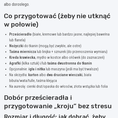
albo dorosłego.
Co przygotować (żeby nie utknąć
w połowie)
Prześcieradło
(białe, kremowe lub bardzo jasne; najlepiej bawełna
lub flanela)
Nożyczki
do tkanin (mogą być zwykłe, ale ostre)
Taśma miernicza
lub linijka + sznurek (do przenoszenia wymiaru)
Kreda krawiecka
, mydło w kostce albo ołówek (do zaznaczeń)
Agrafki
(kilka sztuk) i/lub
taśma dwustronna do tkanin
Opcjonalnie:
igła i nitka
lub maszyna (jeśli ma być trwalsze)
Na skrzydła:
karton
albo
dwa druciane wieszaki
, biała
bibuła/wata/tulle, taśma klejąca
Na aureolę: cienki drut/opaska do włosów, złota wstążka lub folia
Dobór prześcieradła i
przygotowanie „kroju” bez stresu
Rozmiar i długość: jak dobrać, żeby