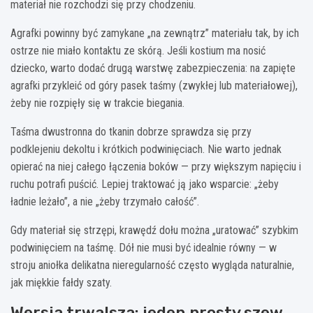
materiał nie rozchodzi się przy chodzeniu.
Agrafki powinny być zamykane „na zewnątrz” materiału tak, by ich
ostrze nie miało kontaktu ze skórą. Jeśli kostium ma nosić
dziecko, warto dodać drugą warstwę zabezpieczenia: na zapięte
agrafki przykleić od góry pasek taśmy (zwykłej lub materiałowej),
żeby nie rozpięły się w trakcie biegania.
Taśma dwustronna do tkanin dobrze sprawdza się przy
podklejeniu dekoltu i krótkich podwinięciach. Nie warto jednak
opierać na niej całego łączenia boków — przy większym napięciu i
ruchu potrafi puścić. Lepiej traktować ją jako wsparcie: „żeby
ładnie leżało”, a nie „żeby trzymało całość”.
Gdy materiał się strzępi, krawędź dołu można „uratować” szybkim
podwinięciem na taśmę. Dół nie musi być idealnie równy — w
stroju aniołka delikatna nieregularność często wygląda naturalnie,
jak miękkie fałdy szaty.
Wersja trwalsza: jeden prosty szew,