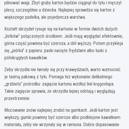
pilnować wagi. Zbyt gruby karton będzie ciągnął do tyłu i męczył
plecy, szczególnie u dziecka. Najlepiej sprawdza się karton z
większego pudełka, ale pojedyncza warstwa.
Kształt skrzydeł rysuje się na kartonie w formie dwóch dużych
„listków” połączonych środkiem. Jeśli mają wyglądać efektownie,
górna część powinna być szersza, a dół węższy. Potem przykleja
się „piórka” z papieru: paski nacięte frędzlami albo łuski z
półokrągłych kawałków.
Żeby skrzydła nie łamały się przy krawędziach, warto wzmocnić
je taśmą pakową z tyłu. Pomaga też wykonanie delikatnego
„grzbietu” pośrodku: zagięcie kartonu wzdłuż linii kręgosłupa.
Takie zagięcie sprawia, że skrzydła lepiej odstają i wyglądają
przestrzennie.
Mocowanie znów najlepiej zrobić na gumkach. Jeśli karton jest
większy, gumki powinny być szersze albo podklejone kawałkiem
materiału, żeby nie wrzynały się w ramiona. Dobre dopasowanie