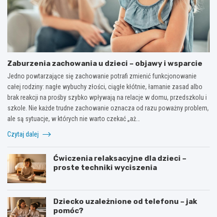
Zaburzenia zachowania u dzieci – objawy i wsparcie
Jedno powtarzające się zachowanie potrafi zmienić funkcjonowanie
całej rodziny: nagłe wybuchy złości, ciągłe kłótnie, łamanie zasad albo
brak reakcji na prośby szybko wpływają na relacje w domu, przedszkolu i
szkole. Nie każde trudne zachowanie oznacza od razu poważny problem,
ale są sytuacje, w których nie warto czekać „aż…
Czytaj dalej
Ćwiczenia relaksacyjne dla dzieci –
proste techniki wyciszenia
Dziecko uzależnione od telefonu – jak
pomóc?