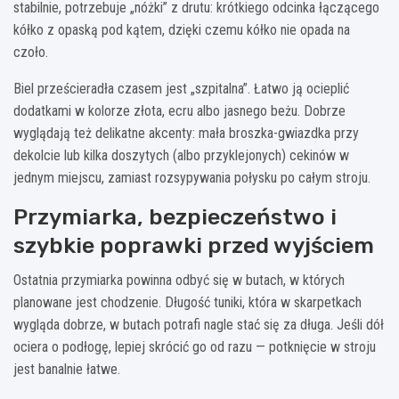
stabilnie, potrzebuje „nóżki” z drutu: krótkiego odcinka łączącego
kółko z opaską pod kątem, dzięki czemu kółko nie opada na
czoło.
Biel prześcieradła czasem jest „szpitalna”. Łatwo ją ocieplić
dodatkami w kolorze złota, ecru albo jasnego beżu. Dobrze
wyglądają też delikatne akcenty: mała broszka-gwiazdka przy
dekolcie lub kilka doszytych (albo przyklejonych) cekinów w
jednym miejscu, zamiast rozsypywania połysku po całym stroju.
Przymiarka, bezpieczeństwo i
szybkie poprawki przed wyjściem
Ostatnia przymiarka powinna odbyć się w butach, w których
planowane jest chodzenie. Długość tuniki, która w skarpetkach
wygląda dobrze, w butach potrafi nagle stać się za długa. Jeśli dół
ociera o podłogę, lepiej skrócić go od razu — potknięcie w stroju
jest banalnie łatwe.