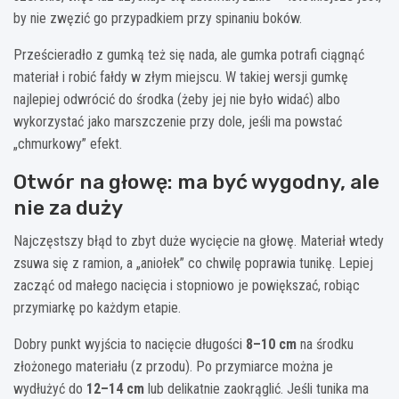
by nie zwęzić go przypadkiem przy spinaniu boków.
Prześcieradło z gumką też się nada, ale gumka potrafi ciągnąć
materiał i robić fałdy w złym miejscu. W takiej wersji gumkę
najlepiej odwrócić do środka (żeby jej nie było widać) albo
wykorzystać jako marszczenie przy dole, jeśli ma powstać
„chmurkowy” efekt.
Otwór na głowę: ma być wygodny, ale
nie za duży
Najczęstszy błąd to zbyt duże wycięcie na głowę. Materiał wtedy
zsuwa się z ramion, a „aniołek” co chwilę poprawia tunikę. Lepiej
zacząć od małego nacięcia i stopniowo je powiększać, robiąc
przymiarkę po każdym etapie.
Dobry punkt wyjścia to nacięcie długości
8–10 cm
na środku
złożonego materiału (z przodu). Po przymiarce można je
wydłużyć do
12–14 cm
lub delikatnie zaokrąglić. Jeśli tunika ma