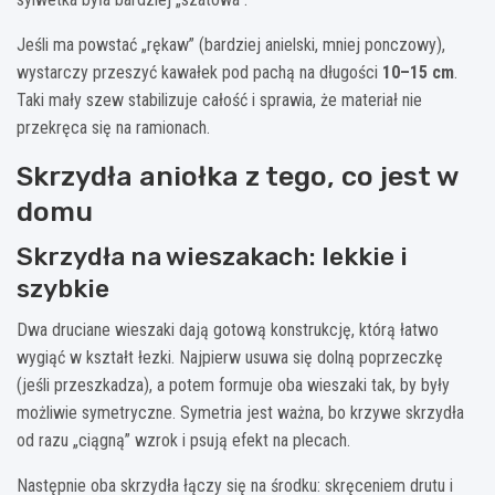
Jeśli ma powstać „rękaw” (bardziej anielski, mniej ponczowy),
wystarczy przeszyć kawałek pod pachą na długości
10–15 cm
.
Taki mały szew stabilizuje całość i sprawia, że materiał nie
przekręca się na ramionach.
Skrzydła aniołka z tego, co jest w
domu
Skrzydła na wieszakach: lekkie i
szybkie
Dwa druciane wieszaki dają gotową konstrukcję, którą łatwo
wygiąć w kształt łezki. Najpierw usuwa się dolną poprzeczkę
(jeśli przeszkadza), a potem formuje oba wieszaki tak, by były
możliwie symetryczne. Symetria jest ważna, bo krzywe skrzydła
od razu „ciągną” wzrok i psują efekt na plecach.
Następnie oba skrzydła łączy się na środku: skręceniem drutu i