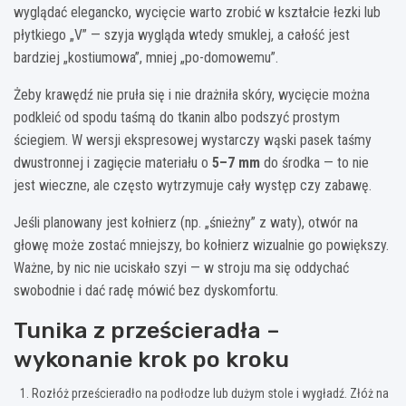
wyglądać elegancko, wycięcie warto zrobić w kształcie łezki lub
płytkiego „V” — szyja wygląda wtedy smuklej, a całość jest
bardziej „kostiumowa”, mniej „po-domowemu”.
Żeby krawędź nie pruła się i nie drażniła skóry, wycięcie można
podkleić od spodu taśmą do tkanin albo podszyć prostym
ściegiem. W wersji ekspresowej wystarczy wąski pasek taśmy
dwustronnej i zagięcie materiału o
5–7 mm
do środka — to nie
jest wieczne, ale często wytrzymuje cały występ czy zabawę.
Jeśli planowany jest kołnierz (np. „śnieżny” z waty), otwór na
głowę może zostać mniejszy, bo kołnierz wizualnie go powiększy.
Ważne, by nic nie uciskało szyi — w stroju ma się oddychać
swobodnie i dać radę mówić bez dyskomfortu.
Tunika z prześcieradła –
wykonanie krok po kroku
Rozłóż prześcieradło na podłodze lub dużym stole i wygładź. Złóż na