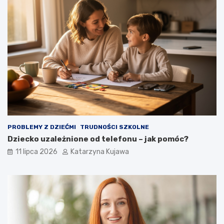
z
y
c
z
n
e
p
o
w
o
ł
a
n
i
PROBLEMY Z DZIEĆMI
TRUDNOŚCI SZKOLNE
e
Dziecko uzależnione od telefonu – jak pomóc?
!
11 lipca 2026
Katarzyna Kujawa