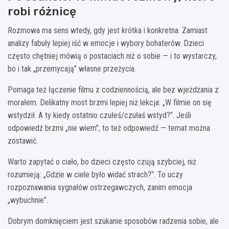
robi różnicę
Rozmowa ma sens wtedy, gdy jest krótka i konkretna. Zamiast
analizy fabuły lepiej iść w emocje i wybory bohaterów. Dzieci
często chętniej mówią o postaciach niż o sobie — i to wystarczy,
bo i tak „przemycają” własne przeżycia.
Pomaga też łączenie filmu z codziennością, ale bez wjeżdżania z
morałem. Delikatny most brzmi lepiej niż lekcja: „W filmie on się
wstydził. A ty kiedy ostatnio czułeś/czułaś wstyd?”. Jeśli
odpowiedź brzmi „nie wiem”, to też odpowiedź — temat można
zostawić.
Warto zapytać o ciało, bo dzieci często czują szybciej, niż
rozumieją: „Gdzie w ciele było widać strach?”. To uczy
rozpoznawania sygnałów ostrzegawczych, zanim emocja
„wybuchnie”.
Dobrym domknięciem jest szukanie sposobów radzenia sobie, ale