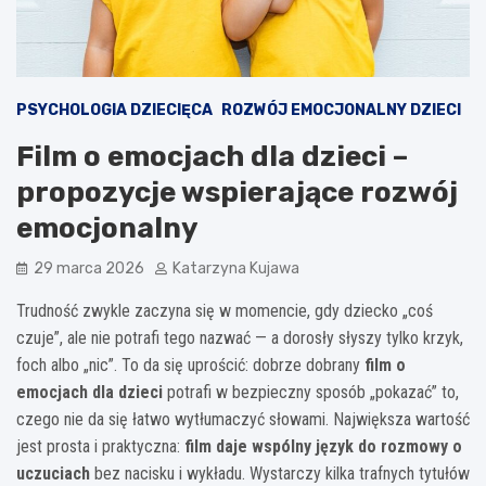
PSYCHOLOGIA DZIECIĘCA
ROZWÓJ EMOCJONALNY DZIECI
Film o emocjach dla dzieci –
propozycje wspierające rozwój
emocjonalny
29 marca 2026
Katarzyna Kujawa
Trudność zwykle zaczyna się w momencie, gdy dziecko „coś
czuje”, ale nie potrafi tego nazwać — a dorosły słyszy tylko krzyk,
foch albo „nic”. To da się uprościć: dobrze dobrany
film o
emocjach dla dzieci
potrafi w bezpieczny sposób „pokazać” to,
czego nie da się łatwo wytłumaczyć słowami. Największa wartość
jest prosta i praktyczna:
film daje wspólny język do rozmowy o
uczuciach
bez nacisku i wykładu. Wystarczy kilka trafnych tytułów