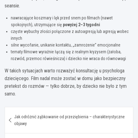
seansie.
nawracające koszmary i lęk przed snem po filmach (nawet
spokojnych), utrzymujące się
powyżej 2–3 tygodni
częste wybuchy złości połączone z autoagresją lub agresją wobec
innych
silne wycofanie, unikanie kontaktu, „zamrożenie” emocjonalne
tematy filmowe wyraźnie łączą się z realnym kryzysem (żałoba,
rozwód, przemoc rówieśnicza) i dziecko nie wraca do równowagi
W takich sytuacjach warto rozważyć konsultację u psychologa
dziecięcego. Film nadal może zostać w domu jako bezpieczny
pretekst do rozmów — tylko dobrze, by dziecko nie było z tym
samo.
Nawigacja
Jak odróżnić ząbkowanie od przeziębienia – charakterystyczne
wpisu
objawy