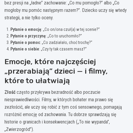
bez presji na „ładne” zachowanie: „Co mu pomogło?” albo „Co
mogłoby mu pomóc następnym razem?”. Dziecko uczy się wtedy
strategii, a nie tylko oceny.
Pytanie o emocję
: „Co on/ona czuł(a) w tej scenie?”
Pytanie o przyczynę
: „Co to uruchomiło?”
Pytanie o pomoc
: „Co zadziałało, choć trochę?”
Pytanie o siebie
: „Czy ty tak czasem masz?”
Emocje, które najczęściej
„przerabiają” dzieci — i filmy,
które to ułatwiają
Złość
często przykrywa bezradność albo poczucie
niesprawiedliwości. Filmy, w których bohater ma prawo się
zezłościć, ale uczy się robić z tym coś sensownego, pomagają
rozróżnić emocję od zachowania. Tu dobrze sprawdzają się
historie o granicach i konsekwencjach („To nie wypanda”,
„Zwierzogród”).