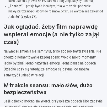
dużo ukojenia (nawet
4–5+
, bardzo dobry „regulacyjny” seans).
„Encanto”
– presja bycia idealnym, rola w rodzinie, poczucie
niewystarczalności; dobry do rozmów o tym, że wartość nie zależy od
„talentu” (zwykle
7+
).
Jak oglądać, żeby film naprawdę
wspierał emocje (a nie tylko zajął
czas)
Najwięcej zmienia nie sam tytuł, tylko sposób towarzyszenia. Nie
chodzi o komentowanie każdej sceny, tylko o mikro-momenty:
jedno pytanie, jedno nazwanie emocji, jedna pauza na oddech.
Dziecko uczy się wtedy, że emocje są czymś, co można
zauważyć i unieść w relacji.
W trakcie seansu: mało słów, dużo
bezpieczeństwa
Jeśli dziecko mocno się wierci, przyspiesza oddech albo zaczyna