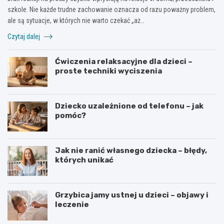
szkole. Nie każde trudne zachowanie oznacza od razu poważny problem,
ale są sytuacje, w których nie warto czekać „aż…
Czytaj dalej
Ćwiczenia relaksacyjne dla dzieci –
proste techniki wyciszenia
Dziecko uzależnione od telefonu – jak
pomóc?
Jak nie ranić własnego dziecka – błędy,
których unikać
Grzybica jamy ustnej u dzieci – objawy i
leczenie
W
D