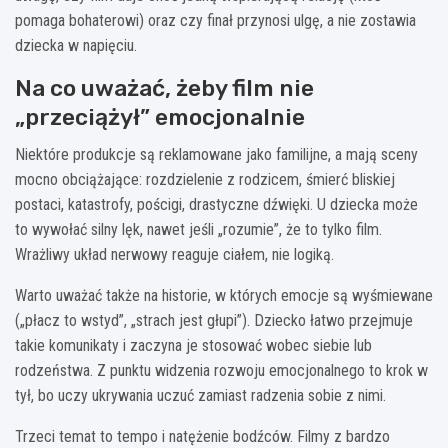
pomaga bohaterowi) oraz czy finał przynosi ulgę, a nie zostawia
dziecka w napięciu.
Na co uważać, żeby film nie
„przeciążył” emocjonalnie
Niektóre produkcje są reklamowane jako familijne, a mają sceny
mocno obciążające: rozdzielenie z rodzicem, śmierć bliskiej
postaci, katastrofy, pościgi, drastyczne dźwięki. U dziecka może
to wywołać silny lęk, nawet jeśli „rozumie”, że to tylko film.
Wrażliwy układ nerwowy reaguje ciałem, nie logiką.
Warto uważać także na historie, w których emocje są wyśmiewane
(„płacz to wstyd”, „strach jest głupi”). Dziecko łatwo przejmuje
takie komunikaty i zaczyna je stosować wobec siebie lub
rodzeństwa. Z punktu widzenia rozwoju emocjonalnego to krok w
tył, bo uczy ukrywania uczuć zamiast radzenia sobie z nimi.
Trzeci temat to tempo i natężenie bodźców. Filmy z bardzo