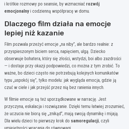
i krótkie rozmowy po seansie, by wzmacniać
rozwój
emocjonalny
i codzienną współpracę w domu.
Dlaczego film działa na emocje
lepiej niż kazanie
Film pozwala przeżyć emocje „na niby”, ale bardzo realnie: z
przyspieszonym biciem serca, napięciem, ulgą. Dziecko
obserwuje bohatera, który się złości, wstydzi, boi albo zazdrości
— i dostaje przy okazji podpowiedzi, co można z tym zrobić. To
ważne, bo dzieci często nie potrzebują kolejnych komunikatów
typu „uspokój się”, tylko modelu: jak wygląda emocja, gdzie ją
czuć w ciele i jak przejść przez nią bez ranienia innych.
W filmie emocje są też uporządkowane w narrację. Jest
przyczyna, eskalacja i rozwiązanie. Dzięki temu łatwiej zrozumieć,
że uczucia nie biorą się „znikąd”, mają swoją dynamikę i mijają.
Dla wielu dzieci to pierwszy krok do
samoregulacji
, czyli
umiejętności wracania do równowagi.