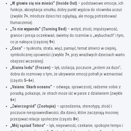
„W głowie się nie mieści” (Inside Out)
– podstawowe emocje, ich
funkcje, akceptacja smutku; dobry punkt wyjścia do słownika uczuć
(zwykle
7+
, młodsze dzieci też oglądają, ale mogą potrzebować
tłumaczenia).
„To nie wypanda” (Turning Red)
– wstyd, złość, impulsywność,
granice i presja oczekiwań; świetny do rozmów o „wybuchach” i tym,
co je nakręca (częściej
9+
).
„Coco”
– tęsknota, strata, więź, pamięć; temat śmierci w ciepłej,
symbolicznej opowieści (zwykle
7+
, przy wrażliwych dzieciach warto
obejrzeć wcześniej).
„Kraina lodu” (Frozen)
– lęk, izolacja, poczucie „jestem za dużo”;
dobra do rozmowy o tym, że ukrywanie emocji potrafi je wzmacniać
(często
5–6+
).
„Vaiana: Skarb oceanu”
– odwaga, sprawczość, radzenie sobie z
porażką; pokazuje, że strach może iść w parze z działaniem (zwykle
6+
).
„Zwierzogród” (Zootopia)
– uprzedzenia, stereotypy, złość i
poczucie niesprawiedliwości; dla dzieci, które zaczynają mocniej
przeżywać relacje społeczne (często
8+
).
„Mój sąsiad Totoro”
– lęk, niepewność, czekanie; spokojne tempo i