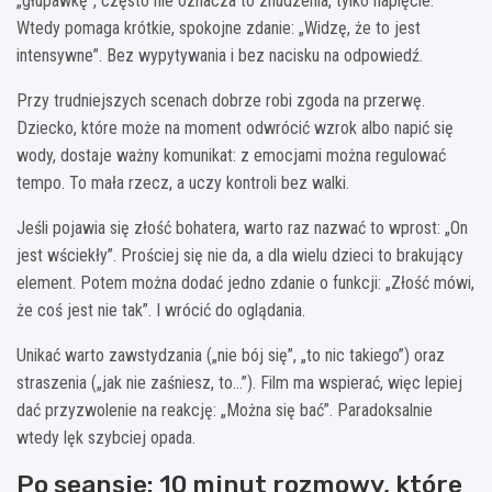
„głupawkę”, często nie oznacza to znudzenia, tylko napięcie.
Wtedy pomaga krótkie, spokojne zdanie: „Widzę, że to jest
intensywne”. Bez wypytywania i bez nacisku na odpowiedź.
Przy trudniejszych scenach dobrze robi zgoda na przerwę.
Dziecko, które może na moment odwrócić wzrok albo napić się
wody, dostaje ważny komunikat: z emocjami można regulować
tempo. To mała rzecz, a uczy kontroli bez walki.
Jeśli pojawia się złość bohatera, warto raz nazwać to wprost: „On
jest wściekły”. Prościej się nie da, a dla wielu dzieci to brakujący
element. Potem można dodać jedno zdanie o funkcji: „Złość mówi,
że coś jest nie tak”. I wrócić do oglądania.
Unikać warto zawstydzania („nie bój się”, „to nic takiego”) oraz
straszenia („jak nie zaśniesz, to…”). Film ma wspierać, więc lepiej
dać przyzwolenie na reakcję: „Można się bać”. Paradoksalnie
wtedy lęk szybciej opada.
Po seansie: 10 minut rozmowy, które