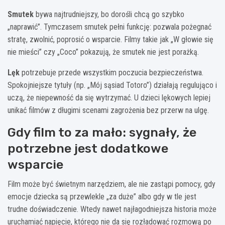
Smutek
bywa najtrudniejszy, bo dorośli chcą go szybko
„naprawić”. Tymczasem smutek pełni funkcję: pozwala pożegnać
stratę, zwolnić, poprosić o wsparcie. Filmy takie jak „W głowie się
nie mieści” czy „Coco” pokazują, że smutek nie jest porażką.
Lęk
potrzebuje przede wszystkim poczucia bezpieczeństwa.
Spokojniejsze tytuły (np. „Mój sąsiad Totoro”) działają regulująco i
uczą, że niepewność da się wytrzymać. U dzieci lękowych lepiej
unikać filmów z długimi scenami zagrożenia bez przerw na ulgę.
Gdy film to za mało: sygnały, że
potrzebne jest dodatkowe
wsparcie
Film może być świetnym narzędziem, ale nie zastąpi pomocy, gdy
emocje dziecka są przewlekle „za duże” albo gdy w tle jest
trudne doświadczenie. Wtedy nawet najłagodniejsza historia może
uruchamiać napięcie, którego nie da się rozładować rozmową po