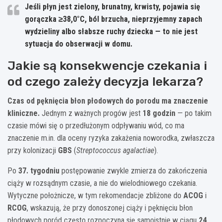
Jeśli płyn jest zielony, brunatny, krwisty, pojawia się
gorączka
≥38,0°C
, ból brzucha, nieprzyjemny zapach
wydzieliny albo słabsze ruchy dziecka — to nie jest
sytuacja do obserwacji w domu.
Jakie są konsekwencje czekania i
od czego zależy decyzja lekarza?
Czas od pęknięcia błon płodowych do porodu ma znaczenie
kliniczne.
Jednym z ważnych progów jest
18 godzin
— po takim
czasie mówi się o przedłużonym odpływaniu wód, co ma
znaczenie m.in. dla oceny ryzyka zakażenia noworodka, zwłaszcza
przy kolonizacji
GBS
(
Streptococcus agalactiae
).
Po
37. tygodniu
postępowanie zwykle zmierza do zakończenia
ciąży w rozsądnym czasie, a nie do wielodniowego czekania.
Wytyczne położnicze, w tym rekomendacje zbliżone do
ACOG
i
RCOG
, wskazują, że przy donoszonej ciąży i pęknięciu błon
płodowych poród często rozpoczyna się samoistnie w ciągu
24