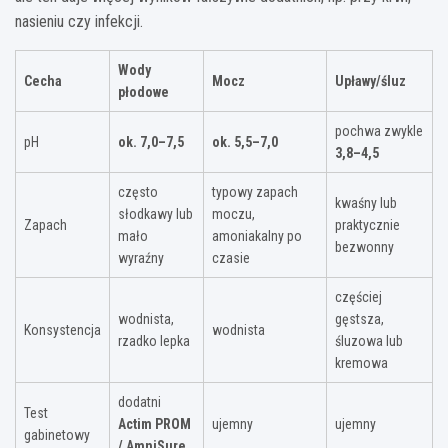
nasieniu czy infekcji.
Wody
Cecha
Mocz
Upławy/śluz
płodowe
pochwa zwykle
pH
ok. 7,0–7,5
ok. 5,5–7,0
3,8–4,5
często
typowy zapach
kwaśny lub
słodkawy lub
moczu,
Zapach
praktycznie
mało
amoniakalny po
bezwonny
wyraźny
czasie
częściej
wodnista,
gęstsza,
Konsystencja
wodnista
rzadko lepka
śluzowa lub
kremowa
dodatni
Test
Actim PROM
ujemny
ujemny
gabinetowy
/ AmniSure