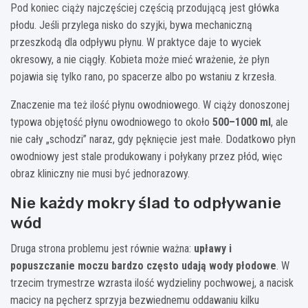
Pod koniec ciąży najczęściej częścią przodującą jest główka
płodu. Jeśli przylega nisko do szyjki, bywa mechaniczną
przeszkodą dla odpływu płynu. W praktyce daje to wyciek
okresowy, a nie ciągły. Kobieta może mieć wrażenie, że płyn
pojawia się tylko rano, po spacerze albo po wstaniu z krzesła.
Znaczenie ma też ilość płynu owodniowego. W ciąży donoszonej
typowa objętość płynu owodniowego to około
500–1000 ml
, ale
nie cały „schodzi” naraz, gdy pęknięcie jest małe. Dodatkowo płyn
owodniowy jest stale produkowany i połykany przez płód, więc
obraz kliniczny nie musi być jednorazowy.
Nie każdy mokry ślad to odpływanie
wód
Druga strona problemu jest równie ważna:
upławy i
popuszczanie moczu bardzo często udają wody płodowe
. W
trzecim trymestrze wzrasta ilość wydzieliny pochwowej, a nacisk
macicy na pęcherz sprzyja bezwiednemu oddawaniu kilku