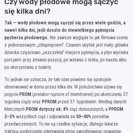
Czy wody płodowe mogą sączyć
się kilka dni?
Tak — wody płodowe mogą sączyć się przez wiele godzin, a
nawet kilka dni, jeśli doszło do niewielkiego pęknięcia
pęcherza płodowego.
Nie zawsze wygląda to jak filmowa scena
z jednorazowym „chlupnięciem”. Czasem ubytek jest mały, główka
dziecka częściowo „uszczelnia” miejsce pęknięcia, a płyn wycieka
porcjami: przy zmianie pozycji, po wstaniu z łóżka, po kaszlu albo
po skorzystaniu z toalety.
To jednak nie oznacza, że taki stan powinno się spokojnie
obserwować w domu przez kilka dni. W położnictwie używa się
pojęcia
PROM
(
prelabor rupture of membranes
) po ukończeniu 37.
tygodnia ciąży oraz
PPROM
przed 37. tygodniem. Według danych
klinicznych
PROM dotyczy ok. 8%
ciąż donoszonych, a
PPROM
2–3%
wszystkich ciąż i odpowiada za
30–40%
porodów
przedwczesnych. To nie są rzadkie sytuacje, dlatego lekarze
traktują podejrzenie odpływania płynu owodniowego poważnie