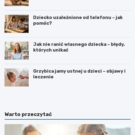
Dziecko uzależnione od telefonu – jak
pomóc?
Jak nie ranić własnego dziecka – błędy,
których unikać
Grzybica jamy ustnej u dzieci – objawy i
leczenie
W
D
y
o
b
d
ó
a
r
t
Warto przeczytać
i
k
n
i
s
d
t
o