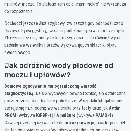
mililitrów moczu. To dlatego sam opis „mam mokro” nie wystarcza
do rozpoznania.
Dochodzi jeszcze śluz szyjkowy, zwłaszcza gdy odchodzi czop
śluzowy. Bywa gęstszy, czasem podbarwiony krwią, i może mylić.
Klinicznie liczy się nie tylko kolor czy zapach, ale również wynik
badania we wzierniku i testów wykrywających składniki płynu
owodniowego.
Jak odróżnić wody płodowe od
moczu i upławów?
Domowe zgadywanie ma ograniczoną wartość
diagnostyczną.
Da się wychwycić pewne różnice, ale ostateczne
potwierdzenie daje badanie położnicze. W szpitalu lub gabinecie
stosuje się m.in. ocenę we wzierniku oraz testy takie jak
Actim
PROM
(wykrywa
IGFBP-1
) i
AmniSure
(wykrywa
PAMG-1
).
Dawniej częściej używano testu
nitrazynowego
, opartego na pH,
ale ten daje więcej wyników fałszywie dodatnich, np. przy krwi,