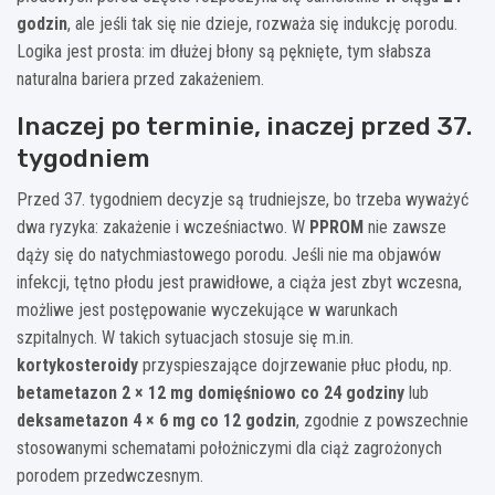
godzin
, ale jeśli tak się nie dzieje, rozważa się indukcję porodu.
Logika jest prosta: im dłużej błony są pęknięte, tym słabsza
naturalna bariera przed zakażeniem.
Inaczej po terminie, inaczej przed 37.
tygodniem
Przed 37. tygodniem decyzje są trudniejsze, bo trzeba wyważyć
dwa ryzyka: zakażenie i wcześniactwo. W
PPROM
nie zawsze
dąży się do natychmiastowego porodu. Jeśli nie ma objawów
infekcji, tętno płodu jest prawidłowe, a ciąża jest zbyt wczesna,
możliwe jest postępowanie wyczekujące w warunkach
szpitalnych. W takich sytuacjach stosuje się m.in.
kortykosteroidy
przyspieszające dojrzewanie płuc płodu, np.
betametazon 2 × 12 mg domięśniowo co 24 godziny
lub
deksametazon 4 × 6 mg co 12 godzin
, zgodnie z powszechnie
stosowanymi schematami położniczymi dla ciąż zagrożonych
porodem przedwczesnym.