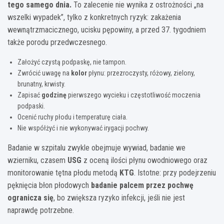
tego samego dnia.
To zalecenie nie wynika z ostrożności „na
wszelki wypadek”, tylko z konkretnych ryzyk: zakażenia
wewnątrzmacicznego, ucisku pępowiny, a przed 37. tygodniem
także porodu przedwczesnego.
Założyć czystą podpaskę, nie tampon.
Zwrócić uwagę na
kolor
płynu: przezroczysty, różowy, zielony,
brunatny, krwisty.
Zapisać
godzinę
pierwszego wycieku i częstotliwość moczenia
podpaski.
Ocenić ruchy płodu i temperaturę ciała.
Nie współżyć i nie wykonywać irygacji pochwy.
Badanie w szpitalu zwykle obejmuje wywiad, badanie we
wzierniku, czasem
USG
z oceną ilości płynu owodniowego oraz
monitorowanie tętna płodu metodą
KTG
. Istotne: przy podejrzeniu
pęknięcia błon płodowych
badanie palcem przez pochwę
ogranicza się
, bo zwiększa ryzyko infekcji, jeśli nie jest
naprawdę potrzebne.