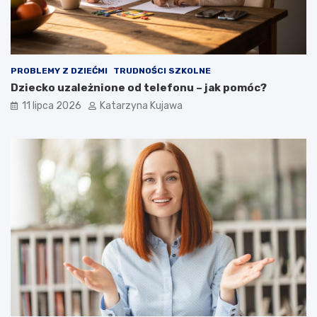
w
o
ł
a
n
i
PROBLEMY Z DZIEĆMI
TRUDNOŚCI SZKOLNE
e
Dziecko uzależnione od telefonu – jak pomóc?
!
11 lipca 2026
Katarzyna Kujawa