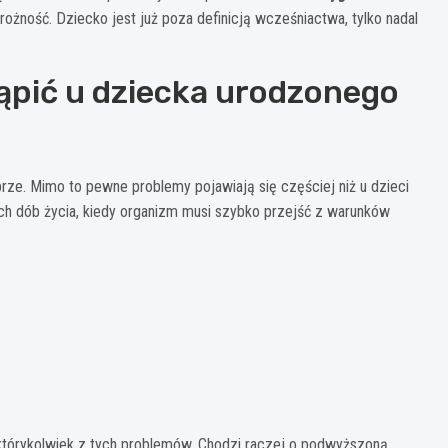
rożność. Dziecko jest już poza definicją wcześniactwa, tylko nadal
ąpić u dziecka urodzonego
e. Mimo to pewne problemy pojawiają się częściej niż u dzieci
ych dób życia, kiedy organizm musi szybko przejść z warunków
którykolwiek z tych problemów. Chodzi raczej o podwyższoną