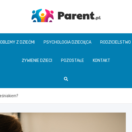
parent.pl
OBLEMY Z DZIEĆMI
PSYCHOLOGIA DZIECIĘCA
RODZICIELSTWO
ŻYWIENIE DZIECI
POZOSTAŁE
KONTAKT
ześniakiem?