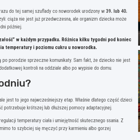
d razu do tej samej szuflady co noworodek urodzony w
39. lub 40.
zyli: ciąża nie jest już przedwczesna, ale organizm dziecka może
dni później.
rzałość” w każdym przypadku.
Różnica kilku tygodni pod koniec
nia temperatury i poziomu cukru u noworodka.
zą po porodzie sprzeczne komunikaty. Sam fakt, że dziecko nie jest
odatkowej kontroli na oddziale albo po wypisie do domu.
godniu?
ale jest to jego najwcześniejszy etap. Właśnie dlatego część dzieci
ść potrzebuje krótszej lub dłuższej pomocy adaptacyjnej.
egulacji temperatury ciała i umiejętność skutecznego ssania. Z
imo to szybciej się męczyć przy karmieniu albo gorzej