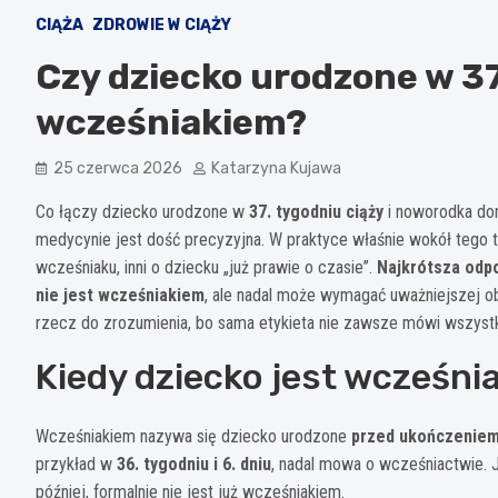
CIĄŻA
ZDROWIE W CIĄŻY
Czy dziecko urodzone w 37
wcześniakiem?
25 czerwca 2026
Katarzyna Kujawa
Co łączy dziecko urodzone w
37. tygodniu ciąży
i noworodka don
medycynie jest dość precyzyjna. W praktyce właśnie wokół tego t
wcześniaku, inni o dziecku „już prawie o czasie”.
Najkrótsza odpo
nie jest wcześniakiem
, ale nadal może wymagać uważniejszej ob
rzecz do zrozumienia, bo sama etykieta nie zawsze mówi wszystk
Kiedy dziecko jest wcześnia
Wcześniakiem nazywa się dziecko urodzone
przed ukończeniem 
przykład w
36. tygodniu i 6. dniu
, nadal mowa o wcześniactwie. J
później, formalnie nie jest już wcześniakiem.