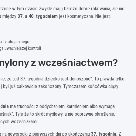
rodzone w tym czasie zwykle mają bardzo dobre rokowania, ale nie
ca między
37. a 40. tygodniem
jest kosmetyczna. Nie jest.
u fizjologicznego
a uważniejszej kontroli
 mylony z wcześniactwem?
ie, że „od 37. tygodnia dziecko jest donoszone”. To prawda tylko
ój był już całkowicie zakończony. Tymczasem końcówka ciąży
odnia
ma trudności z oddychaniem, karmieniem albo wymaga
eśniak”. Tyle że to skrót myślowy, a nie poprawne określenie.
ących wcześniakami.
ę na noworodki z pierwszych dni po ukończeniu
37. tygodnia
. Z