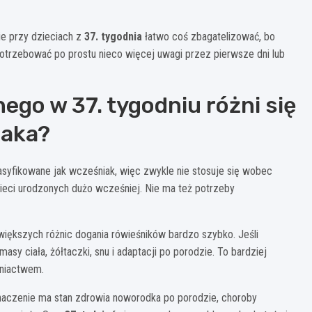
nie przy dzieciach z
37. tygodnia
łatwo coś zbagatelizować, bo
trzebować po prostu nieco więcej uwagi przez pierwsze dni lub
ego w 37. tygodniu różni się
iaka?
lasyfikowane jak wcześniak, więc zwykle nie stosuje się wobec
ieci urodzonych dużo wcześniej. Nie ma też potrzeby
 większych różnic dogania rówieśników bardzo szybko. Jeśli
asy ciała, żółtaczki, snu i adaptacji po porodzie. To bardziej
śniactwem.
znaczenie ma stan zdrowia noworodka po porodzie, choroby