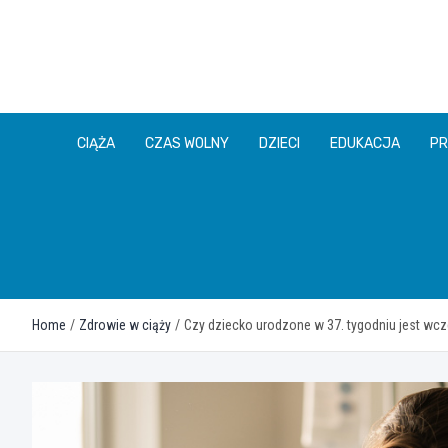
Skip
to
content
CIĄŻA
CZAS WOLNY
DZIECI
EDUKACJA
PR
Home
Zdrowie w ciąży
Czy dziecko urodzone w 37. tygodniu jest wc