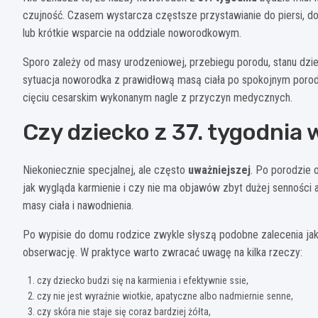
czujność. Czasem wystarcza częstsze przystawianie do piersi, d
lub krótkie wsparcie na oddziale noworodkowym.
Sporo zależy od masy urodzeniowej, przebiegu porodu, stanu dziec
sytuacja noworodka z prawidłową masą ciała po spokojnym porodzi
cięciu cesarskim wykonanym nagle z przyczyn medycznych.
Czy dziecko z 37. tygodnia
Niekoniecznie specjalnej, ale często
uważniejszej
. Po porodzie 
jak wygląda karmienie i czy nie ma objawów zbyt dużej senności 
masy ciała i nawodnienia.
Po wypisie do domu rodzice zwykle słyszą podobne zalecenia jak
obserwację. W praktyce warto zwracać uwagę na kilka rzeczy:
czy dziecko budzi się na karmienia i efektywnie ssie,
czy nie jest wyraźnie wiotkie, apatyczne albo nadmiernie senne,
czy skóra nie staje się coraz bardziej żółta,