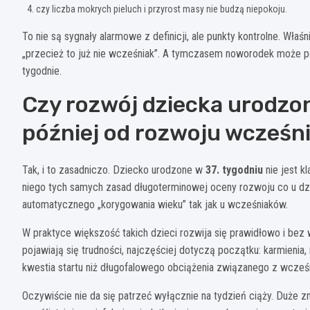
czy liczba mokrych pieluch i przyrost masy nie budzą niepokoju.
To nie są sygnały alarmowe z definicji, ale punkty kontrolne. Właś
„przecież to już nie wcześniak”. A tymczasem noworodek może po
tygodnie.
Czy rozwój dziecka urodzon
później od rozwoju wcześn
Tak, i to zasadniczo. Dziecko urodzone w
37. tygodniu
nie jest k
niego tych samych zasad długoterminowej oceny rozwoju co u dz
automatycznego „korygowania wieku” tak jak u wcześniaków.
W praktyce większość takich dzieci rozwija się prawidłowo i bez
pojawiają się trudności, najczęściej dotyczą początku: karmienia, m
kwestia startu niż długofalowego obciążenia związanego z wcze
Oczywiście nie da się patrzeć wyłącznie na tydzień ciąży. Duże 