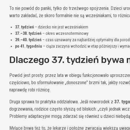
To nie powód do paniki, tylko do trzeźwego spojrzenia. Dzieci u
warto zakładać, że skoro formalnie nie są wcześniakami, to różni
37. tydzień
– dziecko nie jest wcześniakiem
37.–38. tydzień
– okres wczesnoterminowy
39.–40. tydzień
– czas uznawany za najbardziej optymalny dla porod
po 41. tygodniu
– ciąża zaczyna wchodzić w etap późniejszy i wymag
Dlaczego 37. tydzień bywa
Powód jest prosty: przez lata w obiegu funkcjonowało uproszczen
częściowo, bo sformułowanie „donoszone” brzmi tak, jakby rozw
naprawdę robi różnicę.
Druga sprawa to praktyka oddziałowa. Jeśli noworodek z
37. tyg
dogrzewania, rodzice często słyszą od bliskich: „czyli jednak wcz
Problemy adaptacyjne mogą zdarzać się również u dzieci niebęd
Mylące bywa też to, że lekarze i położne zwracają większą uwag