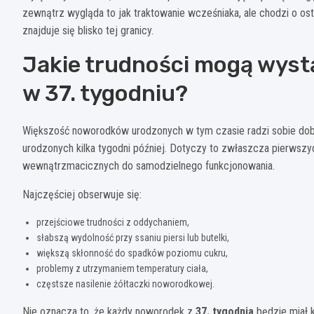
zewnątrz wygląda to jak traktowanie wcześniaka, ale chodzi o ost
znajduje się blisko tej granicy.
Jakie trudności mogą wyst
w 37. tygodniu?
Większość noworodków urodzonych w tym czasie radzi sobie dobrz
urodzonych kilka tygodni później. Dotyczy to zwłaszcza pierwsz
wewnątrzmacicznych do samodzielnego funkcjonowania.
Najczęściej obserwuje się:
przejściowe trudności z oddychaniem,
słabszą wydolność przy ssaniu piersi lub butelki,
większą skłonność do spadków poziomu cukru,
problemy z utrzymaniem temperatury ciała,
częstsze nasilenie żółtaczki noworodkowej.
Nie oznacza to, że każdy noworodek z
37. tygodnia
będzie miał 