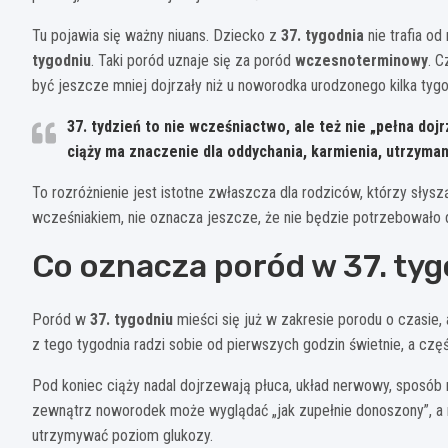
Tu pojawia się ważny niuans. Dziecko z
37. tygodnia
nie trafia o
tygodniu
. Taki poród uznaje się za poród
wczesnoterminowy
. C
być jeszcze mniej dojrzały niż u noworodka urodzonego kilka tygo
37. tydzień to nie wcześniactwo, ale też nie „pełna doj
ciąży ma znaczenie dla oddychania, karmienia, utrzyma
To rozróżnienie jest istotne zwłaszcza dla rodziców, którzy słys
wcześniakiem, nie oznacza jeszcze, że nie będzie potrzebowało d
Co oznacza poród w 37. ty
Poród w
37. tygodniu
mieści się już w zakresie porodu o czasie, 
z tego tygodnia radzi sobie od pierwszych godzin świetnie, a czę
Pod koniec ciąży nadal dojrzewają płuca, układ nerwowy, sposób r
zewnątrz noworodek może wyglądać „jak zupełnie donoszony”, a m
utrzymywać poziom glukozy.