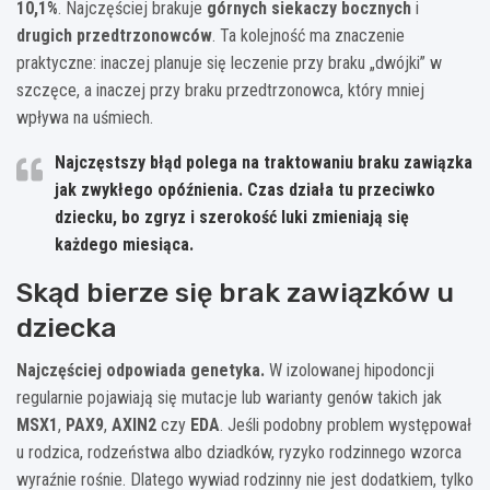
10,1%
. Najczęściej brakuje
górnych siekaczy bocznych
i
drugich przedtrzonowców
. Ta kolejność ma znaczenie
praktyczne: inaczej planuje się leczenie przy braku „dwójki” w
szczęce, a inaczej przy braku przedtrzonowca, który mniej
wpływa na uśmiech.
Najczęstszy błąd polega na traktowaniu braku zawiązka
jak zwykłego opóźnienia. Czas działa tu przeciwko
dziecku, bo zgryz i szerokość luki zmieniają się
każdego miesiąca.
Skąd bierze się brak zawiązków u
dziecka
Najczęściej odpowiada genetyka.
W izolowanej hipodoncji
regularnie pojawiają się mutacje lub warianty genów takich jak
MSX1
,
PAX9
,
AXIN2
czy
EDA
. Jeśli podobny problem występował
u rodzica, rodzeństwa albo dziadków, ryzyko rodzinnego wzorca
wyraźnie rośnie. Dlatego wywiad rodzinny nie jest dodatkiem, tylko