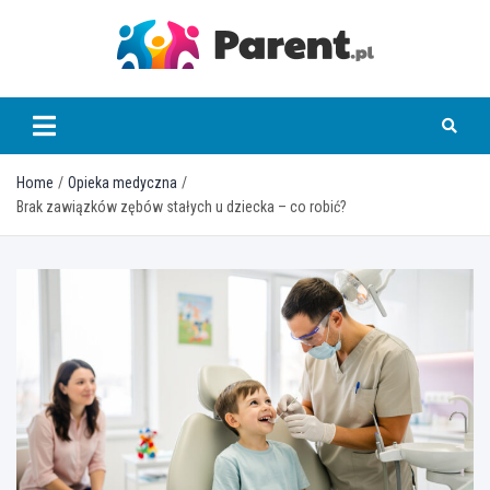
Skip
to
content
parent.pl
Home
Opieka medyczna
Brak zawiązków zębów stałych u dziecka – co robić?