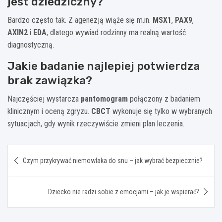
jest dziedziczny?
Bardzo często tak. Z agenezją wiąże się m.in.
MSX1
,
PAX9
,
AXIN2
i
EDA
, dlatego wywiad rodzinny ma realną wartość
diagnostyczną.
Jakie badanie najlepiej potwierdza
brak zawiązka?
Najczęściej wystarcza
pantomogram
połączony z badaniem
klinicznym i oceną zgryzu.
CBCT
wykonuje się tylko w wybranych
sytuacjach, gdy wynik rzeczywiście zmieni plan leczenia.
Nawigacja
Czym przykrywać niemowlaka do snu – jak wybrać bezpiecznie?
wpisu
Dziecko nie radzi sobie z emocjami – jak je wspierać?