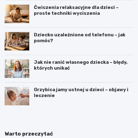
Ćwiczenia relaksacyjne dla dzieci –
proste techniki wyciszenia
Dziecko uzależnione od telefonu – jak
pomóc?
Jak nie ranić własnego dziecka – błędy,
których unikać
Grzybica jamy ustnej u dzieci – objawy i
leczenie
W
D
y
o
b
d
ó
a
r
t
Warto przeczytać
i
k