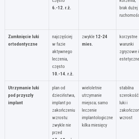
często
korzenia,
6.-12. r.ż.
brak dużej
ruchomośc
Zamknięcie luki
najczęściej
zwykle
12-24
korzystne
ortodontyczne
w fazie
mies.
warunki
aktywnego
zgryzowe i
leczenia,
estetyczn
często
10.-14. r.ż.
Utrzymanie luki
plan od
wieloletnie
stabilna
pod przyszły
dzieciństwa,
utrzymanie
szerokość
implant
implant po
miejsca; samo
luki i
zakończeniu
leczenie
zakończo
wzrostu:
implantologiczne
wzrost
zwykle nie
kilka miesięcy
przed