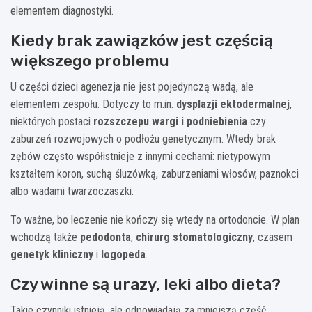
elementem diagnostyki.
Kiedy brak zawiązków jest częścią
większego problemu
U części dzieci agenezja nie jest pojedynczą wadą, ale
elementem zespołu. Dotyczy to m.in.
dysplazji ektodermalnej
,
niektórych postaci
rozszczepu wargi i podniebienia
czy
zaburzeń rozwojowych o podłożu genetycznym. Wtedy brak
zębów często współistnieje z innymi cechami: nietypowym
kształtem koron, suchą śluzówką, zaburzeniami włosów, paznokci
albo wadami twarzoczaszki.
To ważne, bo leczenie nie kończy się wtedy na ortodoncie. W plan
wchodzą także
pedodonta
,
chirurg stomatologiczny
, czasem
genetyk kliniczny
i
logopeda
.
Czy winne są urazy, leki albo dieta?
Takie czynniki istnieją, ale odpowiadają za mniejszą część