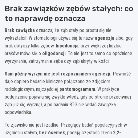
Brak zawiązków zębów stałych: co
to naprawdę oznacza
Brak zawiązka
oznacza, że ząb stały po prostu się nie
wykształcił. W stomatologii używa się tu nazw
agenezja
albo, gdy
brak dotyczy kilku zębów,
hipodoncja
; przy większej liczbie
braków mówi się o
oligodoncji
. To nie jest to samo co opóźnione
wyrzynanie, zatrzymanie zęba czy ząb ukryty w kości.
Sam późny wyrzyn nie jest rozpoznaniem agenezji.
Pewność
daje dopiero badanie kliniczne połączone ze zdjęciem
radiologicznym, najczęściej
pantomogramem
. W praktyce
podejrzenie pojawia się zwykle wtedy, gdy po stronie przeciwnej
ząb już się wyrżnął, a po badaniu RTG nie widać zawiązka
odpowiednika.
To zjawisko nie jest rzadkie. Przeglądy badań populacyjnych w
uzębieniu stałym,
bez ósemek
, podają częstość rzędu
2,2-