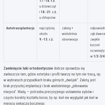
17.-18. r.ż.
u dziewcząt
i
18.-21. r.ż.
u chłopców
Autotransplantacja
najczęściej
zabieg +
odpowiedn
około
wieloletnia
ząb dawca
9.-13. r.ż.
obserwacja
zwykle
korzeń
rozwinięty
w
1/2-3/4
Zamknięcie luki ortodontyczne
dobrze sprawdza się
zwłaszcza tam, gdzie estetyka i profil twarzy na tym nie tracą, np.
w wybranych przypadkach braku górnych „dwójek”. Zaletą jest
brak przyszłej implantacji i brak wieloletniego „pilnowania
miejsca”. Wadą — potrzeba precyzyjnego ustawienia zębów i
często korekty kształtu koron, by np. kieł nie wyglądał jak kieł w
miejscu siekacza bocznego.