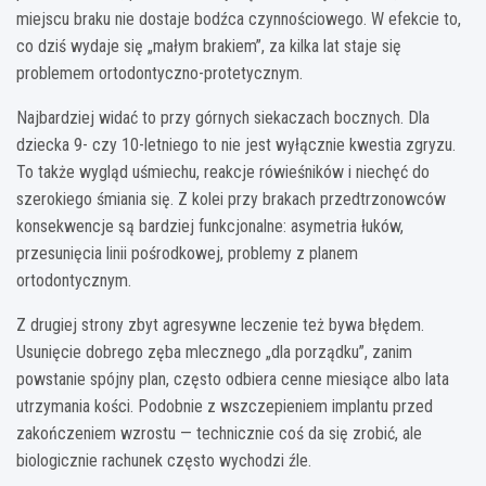
miejscu braku nie dostaje bodźca czynnościowego. W efekcie to,
co dziś wydaje się „małym brakiem”, za kilka lat staje się
problemem ortodontyczno-protetycznym.
Najbardziej widać to przy górnych siekaczach bocznych. Dla
dziecka 9- czy 10-letniego to nie jest wyłącznie kwestia zgryzu.
To także wygląd uśmiechu, reakcje rówieśników i niechęć do
szerokiego śmiania się. Z kolei przy brakach przedtrzonowców
konsekwencje są bardziej funkcjonalne: asymetria łuków,
przesunięcia linii pośrodkowej, problemy z planem
ortodontycznym.
Z drugiej strony zbyt agresywne leczenie też bywa błędem.
Usunięcie dobrego zęba mlecznego „dla porządku”, zanim
powstanie spójny plan, często odbiera cenne miesiące albo lata
utrzymania kości. Podobnie z wszczepieniem implantu przed
zakończeniem wzrostu — technicznie coś da się zrobić, ale
biologicznie rachunek często wychodzi źle.