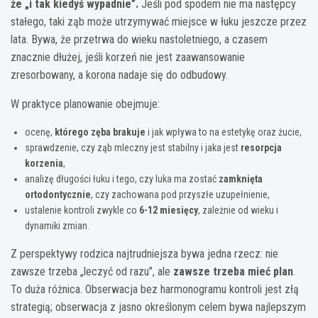
że „i tak kiedyś wypadnie”.
Jeśli pod spodem nie ma następcy
stałego, taki ząb może utrzymywać miejsce w łuku jeszcze przez
lata. Bywa, że przetrwa do wieku nastoletniego, a czasem
znacznie dłużej, jeśli korzeń nie jest zaawansowanie
zresorbowany, a korona nadaje się do odbudowy.
W praktyce planowanie obejmuje:
ocenę,
którego zęba brakuje
i jak wpływa to na estetykę oraz żucie,
sprawdzenie, czy ząb mleczny jest stabilny i jaka jest
resorpcja
korzenia
,
analizę długości łuku i tego, czy luka ma zostać
zamknięta
ortodontycznie
, czy zachowana pod przyszłe uzupełnienie,
ustalenie kontroli zwykle co
6-12 miesięcy
, zależnie od wieku i
dynamiki zmian.
Z perspektywy rodzica najtrudniejsza bywa jedna rzecz: nie
zawsze trzeba „leczyć od razu”, ale
zawsze trzeba mieć plan
.
To duża różnica. Obserwacja bez harmonogramu kontroli jest złą
strategią; obserwacja z jasno określonym celem bywa najlepszym