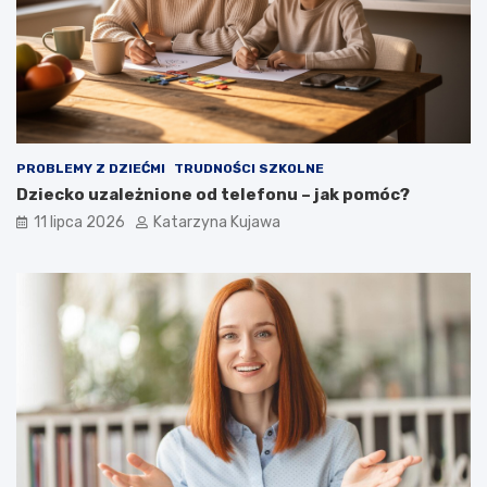
e
p
o
w
o
ł
a
n
i
PROBLEMY Z DZIEĆMI
TRUDNOŚCI SZKOLNE
e
Dziecko uzależnione od telefonu – jak pomóc?
!
11 lipca 2026
Katarzyna Kujawa